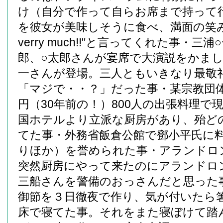
け（自分で作って自らお席まで持って
を彼女が美味しそうに食べ、満面の笑みで”T
verry much!!"と言ってくれた事・三
郎、○太郎さんが宴席で大演説をかまし
一さんが登場。三人ともいきなり最敬
「マジで・・？」だった事・某宗教団体の
円（30年前の！）800人の出張料理で
国ホテルより立派な厨房があり、殆ど
てた事・外務省飯倉公館で鄧小平氏に
りほか）を誉められた事・アランドロ
突然厨房にやって来たのにアランドロ
三船さんを警備のおっさんだと思った事
御節を３日徹夜で作り、気が付いたら
床で寝てた事。それをまた寝ぼけて踏