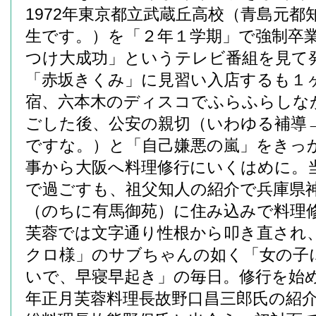
1972年東京都立武蔵丘高校（青島元都
生です。）を「２年１学期」で強制卒
つけ大成功」というテレビ番組を見て
「赤坂きくみ」に見習い入店するも１
宿、六本木のディスコでふらふらしな
ごした後、公安の親切（いわゆる補導
ですな。）と「自己嫌悪の嵐」をきっ
事から大阪へ料理修行にいくはめに。
で過ごすも、祖父知人の紹介で兵庫県
（のちに有馬御苑）に住み込みで料理
芙蓉では文字通り性根から叩き直され
クロ様」のサブちゃんの如く「女の子
いで、早寝早起き」の毎日。修行を始めて
年正月芙蓉料理長故野口昌三郎氏の紹