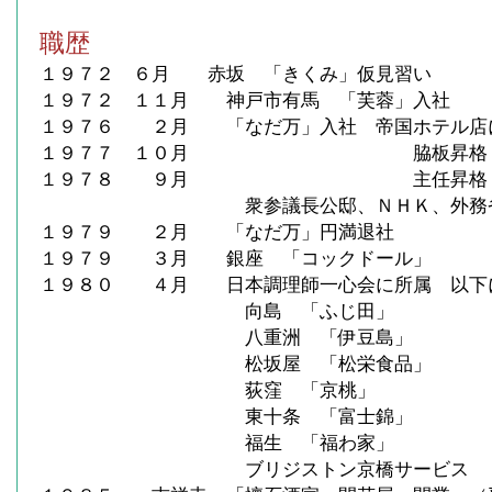
職歴
１９７２ ６月 赤坂 「きくみ」仮見習い
１９７２ １１月 神戸市有馬 「芙蓉」入社
１９７６ ２月 「なだ万」入社 帝国ホテル店
１９７７ １０月 脇板昇格
１９７８ ９月 主任昇格
衆参議長公邸、ＮＨＫ、外務省等
１９７９ ２月 「なだ万」円満退社
１９７９ ３月 銀座 「コックドール」
１９８０ ４月 日本調理師一心会に所属 以下
向島 「ふじ田」
八重洲 「伊豆島」
松坂屋 「松栄食品」
荻窪 「京桃」
東十条 「富士錦」
福生 「福わ家」
ブリジストン京橋サービス