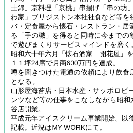
士錦」京料理「京桃」串揚げ「串の坊
わ家」ブリジストン本社社食など等を
バ・定食屋から懐石・レストラン・居
る「手の職」を得ると同時に今までの
で遊びまくりサービスマインドを磨く
昭和六十年六月「懐石酒家 開花屋」
１１坪24席で月商600万円を達成。
噂を聞きつけた電通の依頼により飲食
となる。
山形屋海苔店・日本水産・サッポロビ
ンツなど等の仕事をこなしながら昭和
谷店開業。
平成元年アイスクリーム事業開始。以
記載。近況はMY WORKにて。