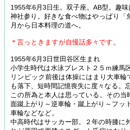
1955年6月3日生。双子座。AB型。趣
神社参り。好きな食べ物はやっぱり「魚
月から日本料理の道へ。
＊言っときますが自慢話多々です。
1955年6月3日世田谷区生まれ
小学生時代は水泳ブレスト２５ｍ練馬
リンピック前後は体操にはまり大車輪
も落下、短時間記憶喪失に度々なる。
この所為と本人は思っている。その当
面蹴上がり～逆車輪・蹴上がり～フッ
車輪などなど。
中高時代はサッカー部。２年の時膝に