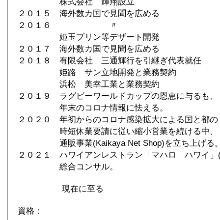
株式会社 輝翔設立
２０１５ 海外数カ国で見聞を広める
２０１６ 〃
姫玉プリン等デザート開発
２０１７ 海外数カ国で見聞を広める
２０１８ 有限会社 三通輝行を引継ぎ代表就任
姫路 サン立地開発と業務契約
浜松 美幸工業と業務契約
２０１９ ラグビーワールドカップの恩恵に与るも、
年末のコロナ情報に怯える。
２０２０ 年初からのコロナ感染拡大による国と都の
時短休業要請に従い縮小営業を続ける中、
通販事業(Kaikaya Net Shop)を立ち上げる
２０２１ ハワイアンレストラン「マハロ ハワイ」(
総合コンサル。
現在に至る
資格：