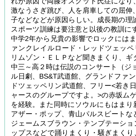
れが原因で両膝オスグット氏症になり
激なうさぎ跳び、人を肩車しての屈伸
子などなどが原因らしい。成長期の理
スポーツ訓練は要注意と以後の教訓に
中学2年から兄貴の影響でロックには
ァンクレイルロード・レッドツェッペ
リムゾン・ＥＬＰなど聞きまくり、ギ
中三～高２時は伝説のコンサート（ジ
ル日劇、BS&T武道館、グランドファ
ドツェッペリン武道館、フリー<若き
ャースのグループですよ。>の赤坂ム
を経験。また同時にソウルにもはまり
アザー・ポップ、青山パルスビートな
ジェームスブラウン・テンプテーショ
ップスなどで踊りまくり・騒ぎまくり