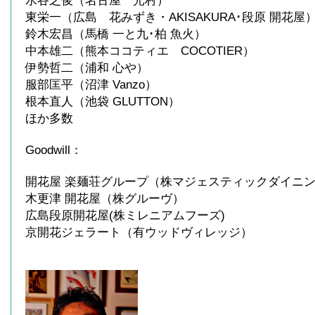
水谷之俊（名古屋 光村）
東栄一（広島 花みずき・AKISAKURA･段原 開花屋
鈴木宏昌（馬橋 一と九･柏 魚火）
中本雄二（熊本ココティエ COCOTIER）
伊勢哲二（浦和 心や）
服部匡平（沼津 Vanzo）
根本直人（池袋 GLUTTON）
ほか多数
Goodwill：
開花屋 楽麺荘グループ（株マジェスティックダイニ
木更津 開花屋（株グルーヴ）
広島段原開花屋(株ミレニアムフーズ)
京開花ジェラート（有ウッドヴィレッジ）