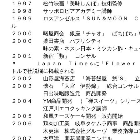
１９９７ 松竹映画「美味しんぼ」技術監修
１９９８ サッポロビアアカデミー講師
１９９９ ロスアンゼルス「ＳＵＮ＆ＭＯＯＮ Ｃ
ル
２０００ 曙屋商会 銀座「チャオ」「ぱちぱち」
２０００ 柴田書店 パブリシティ
味の素・ネスレ日本・ミツカン酢・キュー
２００１ 新宿「類」 コンサル
〃 Ｊａｐａｎ Ｔｉｍｅｓに「Ｆｌｏｗｅｒ 
トルで社説欄に掲載される
２００２ 山形屋海苔店 「海苔飯屋 惣’Ｓ」 立
２００３ 懐石 「大宮 伊勢錦」 総合コンサル
日出味噌醸造元 商品開発
２００４ YM商品開発 （「禅スイーツ」シリー
江戸川エコクッキング講師
２００５ 和風チーズケーキ開発・販売開始
２００６ 鶏肉加工業 岐阜タケムラ商事 商品開
木更津 株式会社グルーヴ 業務指導コ
２００７ 木更津 開花屋開業コンサル