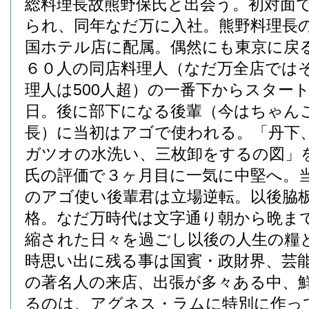
総料理長故熊野保氏と出会う。初対面
られ、同年なだ万に入社。熊野料理長
国ホテル店に配属。偶然にも東京に戻
６０人の同店料理人（なだ万全店では
理人は500人超）の一番下からスター
日。後に部下になる後輩（今はちゃん
長）に当初はアゴで使われる。「丹下
ガツオの水洗い、三枚卸をするの図」
氏の評価で３ヶ月目に一気に中堅へ。
のアゴ使い後輩君は立場逆転。以後脇
格。なだ万時代は文字通り朝から晩ま
縮された日々を過ごし以後の人生の糧
時思い出に残る事は国賓・政財界、芸
の著名人の来店、出張が多々ある中、
るのは、アグネス・ラムに特別に作っ