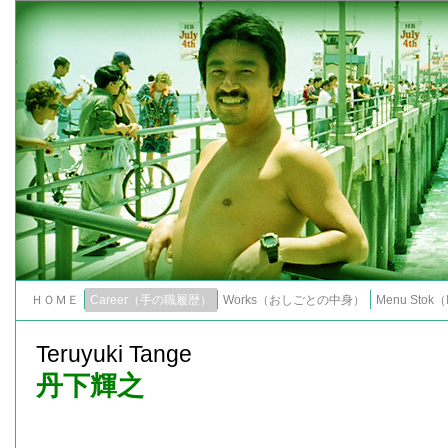
ＨＯＭＥ
Career（手の職履歴）
Works（おしごとの中身）
Menu Stok（I
Teruyuki Tange
丹下輝之