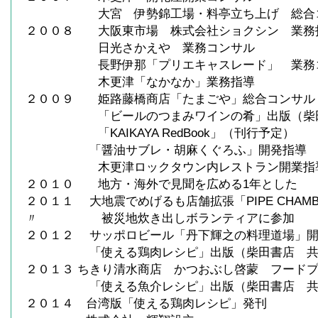
大宮 伊勢錦工場・料亭立ち上げ 総合コ
２００８ 大阪東市場 株式会社ショクシン 業務
日光さかえや 業務コンサル
長野伊那「プリエキャスレード」 業務コ
木更津「なかなか」業務指導
２００９ 姫路藤橋商店「たまごや」総合コンサル
「ビールのつまみワインの肴」出版（柴田
「KAIKAYA RedBook」（刊行予定）
「醤油サブレ・胡麻くぐろふ」開発指導
木更津ロックタウン内レストラン開業指
２０１０ 地方・海外で見聞を広める1年とした
２０１１ 大地震でめげるも店舗拡張「PIPE CHAM
〃 被災地炊き出しボランティアに参加
２０１２ サッポロビール「丹下輝之の料理道場」
「使える鶏肉レシピ」出版（柴田書店 共
２０１３ ちきり清水商店 かつおぶし啓蒙 フード
「使える魚介レシピ」出版（柴田書店 共
２０１４ 台湾版「使える鶏肉レシピ」発刊