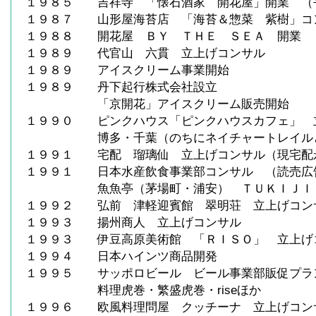
１９８５ 吉祥寺 「懐石酒家 開花屋」開業 （
１９８７ 山形屋海苔店 「海苔＆惣菜 紫樹」コ
１９８８ 開花屋 ＢＹ ＴＨＥ ＳＥＡ 開業
１９８９ 代官山 六貫 立上げコンサル
１９８９ アイスクリーム事業開始
１９８９ 丹下起行株式会社設立
「京開花」アイスクリーム販売開始
１９９０ ピンクハウス「ピンクハウスカフェ」 
博多・千葉（のちにネイチャートレイルと
１９９１ 宅配 瑠璃仙 立上げコンサル（現宅配
１９９１ 日本水産飲食事業部コンサル （読売広
魚魚亭（茅場町・浦安） ＴＵＫＩＪＩ
１９９２ 弘前 津軽迎賓館 翠明荘 立上げコン
１９９３ 揚州商人 立上げコンサル
１９９３ 伊豆高原美術館 「ＲＩＳＯ」 立上げ
１９９４ 日本ハインツ商品開発
１９９５ サッポロビール ビール事業部販促プラ
料理虎巻・繁盛虎巻・riseほか
１９９６ 欧風料理問屋 クッチーナ 立上げコン