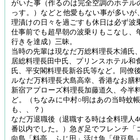
がいた事（作るのは完全空調のホテル
っす。）などと他愛もない事が多いが、
理漬けの日々を過ごすも休日は必ず波
仕事前でも超早朝の波乗りもこなし、
行きを達成）三昧。
当時の先輩は現なだ万総料理長木浦氏
居総料理長田中氏、プリンスホテル和
氏、平安閣料理長新谷氏等など。同僚
ルなだ万料理長大島高幸、香港なお膳
新宿アプローズ料理長加藤道久、今半
ど。（ちなみに中村○明はあの当時蚊
も、、？）
なだ万退職後（退職する時は全料理人40
番以内でした。）急ぎ足でフレンチ「
向島「料亭 ふじ田」活け魚「伊豆島