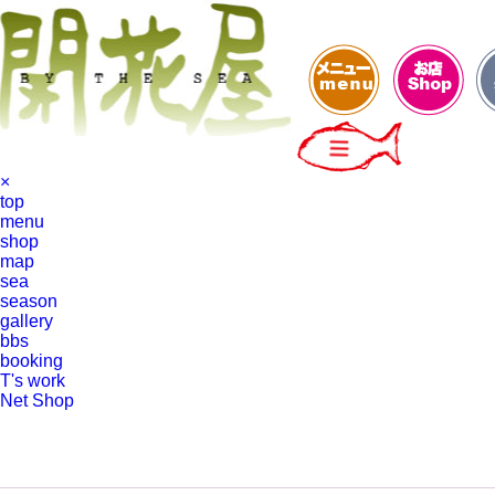
×
top
menu
shop
map
sea
season
gallery
bbs
booking
T's work
Net Shop