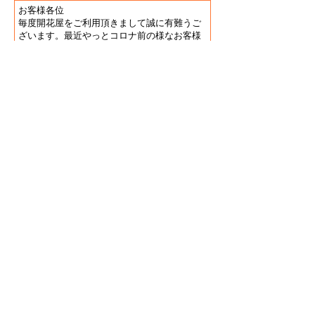
お客様各位
毎度開花屋をご利用頂きまして誠に有難うご
ざいます。最近やっとコロナ前の様なお客様
の入りを頂いております。鮪を筆頭に魚の仕
入れも増え、毎日魚まみれになれる日々が戻
って参りまして日々充実した仕事をさせて頂
いております。心より御礼申し上げます。今
後とも開花屋をご贔屓に頂けます様お願い申
し上げます。
開花屋スタッフ一同。
Dear customer
Thank you for using KAIKAYA as always.
Recently, we have been receiving as many
customers as we did before the COVID-19
situation. We are now able to purchase more
fish, especially tuna, and we are back to the
days when we can be covered in fish every
day, which makes our work more fulfilling
every day. Thank you from the bottom of our
heart. We look forward to your continued
patronage of KAIKAYA.
From all staff of KAIKAYA.