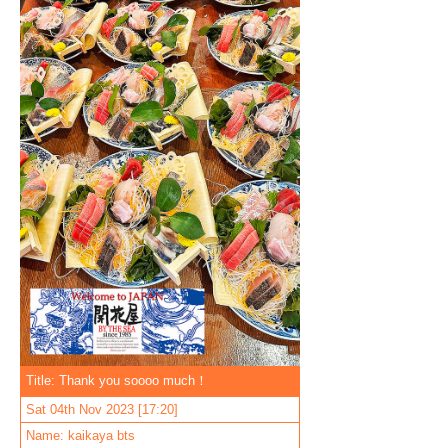
Title: Thank you soooo much！
Sat 04th Nov 2023 [17:20]
Name: kaikaya bts