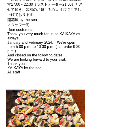
常17:00～22:30（ラストオーダー21:30）とさ
せて頂き、皆様のお越しを心よりお待ち申し
上げております。
開花屋 by the sea
スタッフ一同
Dear customers
Thank you very much for using KAIKAYA as
always.
January and February 2024, We're open
from 5:00 p.m. to 10:30 p.m. (last order 9:30
p.m.).
And closed on the following dates
We are looking forward to your visit.
Thank you
KAIKAYA by the sea
All staff